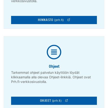
verkkosivustolla.
HINNASTO
(prh.fi)
Ohjeet
Tarkemmat ohjeet palvelun käyttöön löydät
klikkaamalla alla olevaa Ohjeet-linkkiä. Ohjeet ovat
Prh.fi-verkkosivustolla.
OHJEET
(prh.fi)