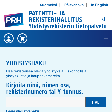
Siirry sisältöön
Suomeksi
På svenska
In English
PATENTTI- JA
Ki
REKISTERIHALLITUS
Yhdistysrekisterin tietopalvelu
Ei ostettuja tuotteita ,
Ostetut
Ostoskori on tyhjä ,
Ostoskori
tuotteet
YHDISTYSHAKU
Hae rekisterissä olevia yhdistyksiä, uskonnollisia
yhdyskuntia ja kauppakamareita.
Kirjoita nimi, nimen osa,
rekisterinumero tai Y-tunnus.
HAE
Laaja yhdistyshaku