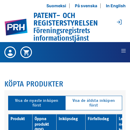
Hoppa till innehållet
Suomeksi
På svenska
In English
PATENT- OCH
Lo
REGISTERSTYRELSEN
Föreningsregistrets
informationstjänst
Det finns inga köpta produkter ,
Köpta
Varukorgen är tom ,
Varukorg
produkter
KÖPTA PRODUKTER
Visa de nyaste inköpen
Visa de äldsta inköpen
först
först
Produkt
Öppna
Inköpsdag
Förfallodag
Ladda
produkt
ner
(PDF)
kvitto