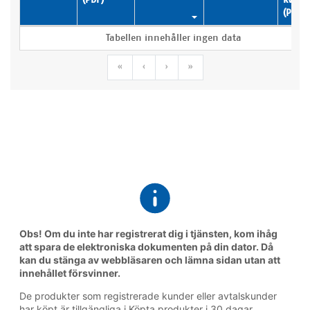
(PDF)
Köpta produkter
Tabellen innehåller ingen data
Första sidan
Föregående sida
Nästa sida
Sista sidan
«
‹
›
»
Obs! Om du inte har registrerat dig i tjänsten, kom ihåg
att spara de elektroniska dokumenten på din dator. Då
kan du stänga av webbläsaren och lämna sidan utan att
innehållet försvinner.
De produkter som registrerade kunder eller avtalskunder
har köpt är tillgängliga i Köpta produkter i 30 dagar.