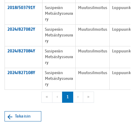
2018/503791Y
Susiperän
Muutosilmoitus
Loppuunkäsi
Metsästysseura
ry
2024/827082Y
Susiperän
Muutosilmoitus
Loppuunkäsi
Metsästysseura
ry
2024/827084Y
Susiperän
Muutosilmoitus
Loppuunkäsi
Metsästysseura
ry
2024/827108Y
Susiperän
Muutosilmoitus
Loppuunkäsi
Metsästysseura
ry
Ensimmäinen sivu
Edellinen sivu
Seuraava sivu
Viimeinen sivu
«
‹
1
›
»
Takaisin