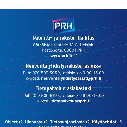
Patentti- ja rekisterihallitus
Sörnäisten rantatie 13 C, Helsinki
Postiosoite: 00091 PRH
www.prh.fi
Neuvonta yhdistysrekisteriasioissa
Puh: 029 509 5959, arkisin klo 9.00-15.00
s-posti:
neuvonta.yhdistysasiat@prh.fi
Tietopalvelun asiakastuki
Puh: 029 509 5675, arkisin klo 9.00-15.00
s-posti:
tietopalvelut@prh.fi
Ohjeet
|
Hinnasto
|
Tietosuojaseloste
|
Käyttöehdot
|