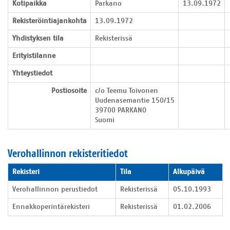
Kotipaikka
Parkano
13.09.1972
Rekisteröintiajankohta
13.09.1972
Yhdistyksen tila
Rekisterissä
Erityistilanne
Yhteystiedot
Postiosoite
c/o Teemu Toivonen

Uudenasemantie 150/15

39700 PARKANO

Suomi
Verohallinnon rekisteritiedot
Verohallinnon rekisteritiedot
Rekisteri
Tila
Alkupäivä
Verohallinnon perustiedot
Rekisterissä
05.10.1993
Ennakkoperintärekisteri
Rekisterissä
01.02.2006