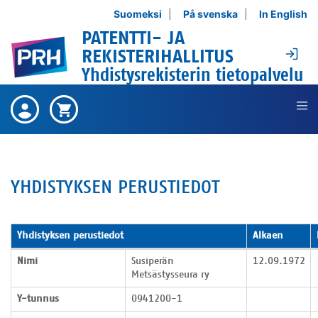
Siirry sisältöön
Suomeksi
På svenska
In English
PATENTTI- JA
Ki
REKISTERIHALLITUS
Yhdistysrekisterin tietopalvelu
Ei ostettuja tuotteita ,
Ostetut
Ostoskori on tyhjä ,
Ostoskori
tuotteet
YHDISTYKSEN PERUSTIEDOT
Yhdistyksen perustiedot
Alkaen
Yhdistyksen perustiedot
Nimi
Susiperän
12.09.1972
Metsästysseura ry
Y-tunnus
0941200-1