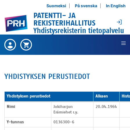
Siirry sisältöön
Suomeksi
På svenska
In English
PATENTTI- JA
Ki
REKISTERIHALLITUS
Yhdistysrekisterin tietopalvelu
Ei ostettuja tuotteita ,
Ostetut
Ostoskori on tyhjä ,
Ostoskori
tuotteet
YHDISTYKSEN PERUSTIEDOT
Yhdistyksen perustiedot
Alkaen
Hist
Yhdistyksen perustiedot
Nimi
Jokiharjun
20.04.1964
Erämiehet r.y.
Y-tunnus
0136300-6