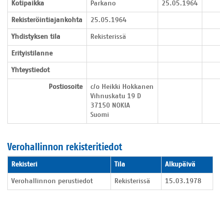
Kotipaikka
Parkano
25.05.1964
Rekisteröintiajankohta
25.05.1964
Yhdistyksen tila
Rekisterissä
Erityistilanne
Yhteystiedot
Postiosoite
c/o Heikki Hokkanen

Vihnuskatu 19 D

37150 NOKIA

Suomi
Verohallinnon rekisteritiedot
Verohallinnon rekisteritiedot
Rekisteri
Tila
Alkupäivä
Verohallinnon perustiedot
Rekisterissä
15.03.1978