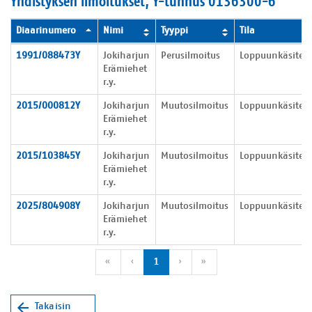
Yhdistyksen ilmoitukset, Y-tunnus 0136300-6
Diaarinumero
Nimi
Tyyppi
Tila
Yhdistyksen ilmoitukset
1991/088473Y
Jokiharjun
Perusilmoitus
Loppuunkäsitelt
Erämiehet
r.y.
2015/000812Y
Jokiharjun
Muutosilmoitus
Loppuunkäsitelt
Erämiehet
r.y.
2015/103845Y
Jokiharjun
Muutosilmoitus
Loppuunkäsitelt
Erämiehet
r.y.
2025/804908Y
Jokiharjun
Muutosilmoitus
Loppuunkäsitelt
Erämiehet
r.y.
Ensimmäinen sivu
Edellinen sivu
Seuraava sivu
Viimeinen sivu
«
‹
1
›
»
Takaisin