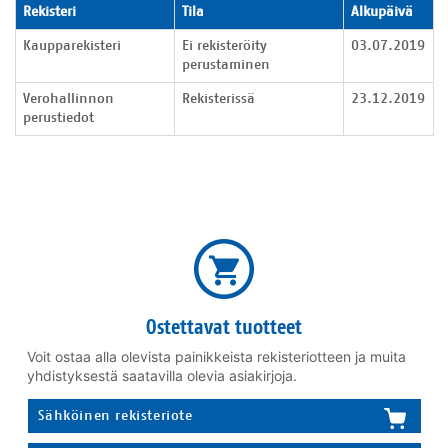
Verohallinnon rekisteritiedot
Rekisteri
Tila
Alkupäivä
Kaupparekisteri
Ei rekisteröity
03.07.2019
perustaminen
Verohallinnon
Rekisterissä
23.12.2019
perustiedot
Ostettavat tuotteet
Voit ostaa alla olevista painikkeista rekisteriotteen ja muita
yhdistyksestä saatavilla olevia asiakirjoja.
Sähköinen rekisteriote