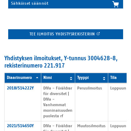
Sähköiset säännöt
TEE ILMOITUS YHDISTYSREKISTERIIN
Yhdistyksen ilmoitukset, Y-tunnus 3004628-8,
rekisterinumero 221.917
Diaarinumero
Nimi
Tyyppi
Tila
Yhdistyksen ilmoitukset
2018/514222Y
DIVa - Föräldrar
Perusilmoitus
Loppuunkäs
för diversitet |
DIVa -
Vanhemmat
moninaisuuden
puolesta rf
2021/514650Y
DIVa - Föräldrar
Muutosilmoitus
Loppuunkäs