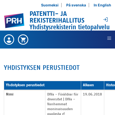
Siirry sisältöön
Suomeksi
På svenska
In English
PATENTTI- JA
Ki
REKISTERIHALLITUS
Yhdistysrekisterin tietopalvelu
Ei ostettuja tuotteita ,
Ostetut
Ostoskori on tyhjä ,
Ostoskori
tuotteet
YHDISTYKSEN PERUSTIEDOT
Yhdistyksen perustiedot
Alkaen
Histo
Yhdistyksen perustiedot
Nimi
DIVa - Föräldrar för
19.06.2018
diversitet | DIVa -
Vanhemmat
moninaisuuden
puolesta rf