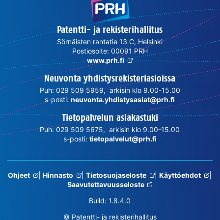
Patentti- ja rekisterihallitus
Sörnäisten rantatie 13 C, Helsinki
Postiosoite: 00091 PRH
www.prh.fi
Neuvonta yhdistysrekisteriasioissa
Puh: 029 509 5959, arkisin klo 9.00-15.00
s-posti:
neuvonta.yhdistysasiat@prh.fi
Tietopalvelun asiakastuki
Puh: 029 509 5675, arkisin klo 9.00-15.00
s-posti:
tietopalvelut@prh.fi
Ohjeet
|
Hinnasto
|
Tietosuojaseloste
|
Käyttöehdot
|
Saavutettavuusseloste
Build: 1.8.4.0
© Patentti- ja rekisterihallitus