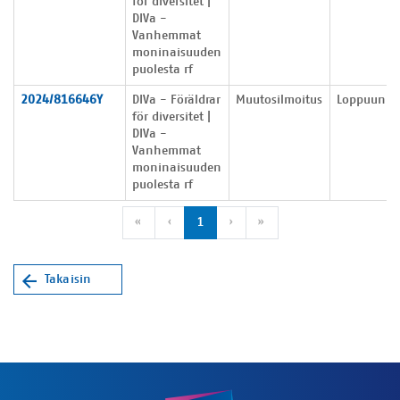
för diversitet |
DIVa -
Vanhemmat
moninaisuuden
puolesta rf
2024/816646Y
DIVa - Föräldrar
Muutosilmoitus
Loppuunkäs
för diversitet |
DIVa -
Vanhemmat
moninaisuuden
puolesta rf
Ensimmäinen sivu
Edellinen sivu
Seuraava sivu
Viimeinen sivu
«
‹
1
›
»
Takaisin