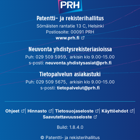
Patentti- ja rekisterihallitus
Sörnäisten rantatie 13 C, Helsinki
Postiosoite: 00091 PRH
www.prh.fi
Neuvonta yhdistysrekisteriasioissa
Puh: 029 509 5959, arkisin klo 9.00-15.00
s-posti:
neuvonta.yhdistysasiat@prh.fi
Tietopalvelun asiakastuki
Puh: 029 509 5675, arkisin klo 9.00-15.00
s-posti:
tietopalvelut@prh.fi
Ohjeet
|
Hinnasto
|
Tietosuojaseloste
|
Käyttöehdot
|
Saavutettavuusseloste
Build: 1.8.4.0
© Patentti- ja rekisterihallitus