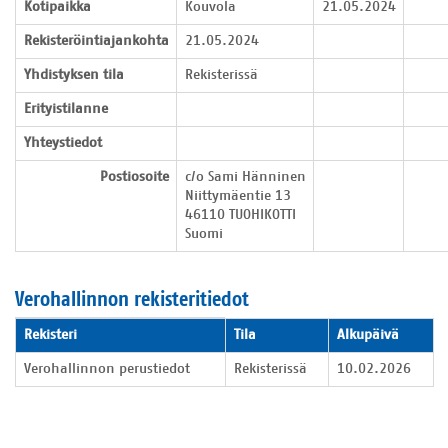
Kotipaikka
Kouvola
21.05.2024
Rekisteröintiajankohta
21.05.2024
Yhdistyksen tila
Rekisterissä
Erityistilanne
Yhteystiedot
Postiosoite
c/o Sami Hänninen

Niittymäentie 13

46110 TUOHIKOTTI

Suomi
Verohallinnon rekisteritiedot
Verohallinnon rekisteritiedot
Rekisteri
Tila
Alkupäivä
Verohallinnon perustiedot
Rekisterissä
10.02.2026