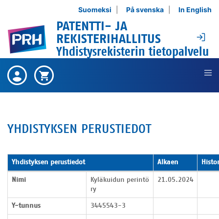
Siirry sisältöön
Suomeksi
På svenska
In English
PATENTTI- JA
Ki
REKISTERIHALLITUS
Yhdistysrekisterin tietopalvelu
Ei ostettuja tuotteita ,
Ostetut
Ostoskori on tyhjä ,
Ostoskori
tuotteet
YHDISTYKSEN PERUSTIEDOT
Yhdistyksen perustiedot
Alkaen
Histo
Yhdistyksen perustiedot
Nimi
Kyläkuidun perintö
21.05.2024
ry
Y-tunnus
3445543-3