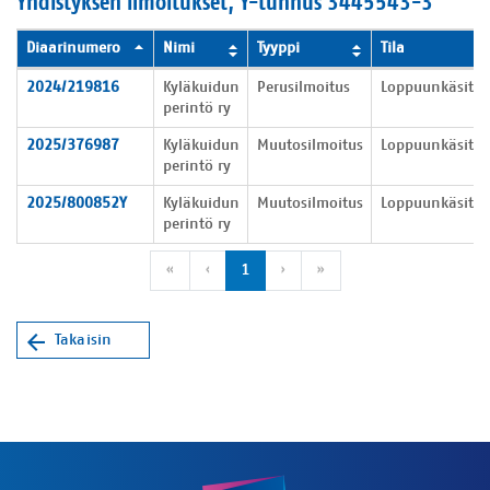
Yhdistyksen ilmoitukset, Y-tunnus 3445543-3
Diaarinumero
Nimi
Tyyppi
Tila
Yhdistyksen ilmoitukset
2024/219816
Kyläkuidun
Perusilmoitus
Loppuunkäsitel
perintö ry
2025/376987
Kyläkuidun
Muutosilmoitus
Loppuunkäsitel
perintö ry
2025/800852Y
Kyläkuidun
Muutosilmoitus
Loppuunkäsitel
perintö ry
Ensimmäinen sivu
Edellinen sivu
Seuraava sivu
Viimeinen sivu
«
‹
1
›
»
Takaisin