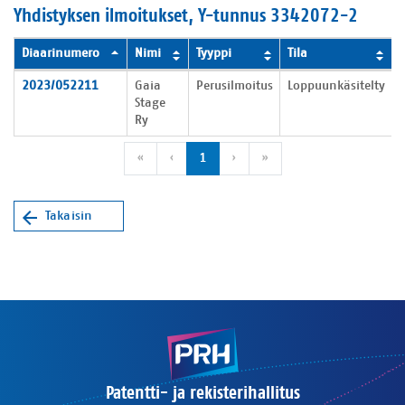
Yhdistyksen ilmoitukset, Y-tunnus 3342072-2
Diaarinumero
Nimi
Tyyppi
Tila
Yhdistyksen ilmoitukset
2023/052211
Gaia
Perusilmoitus
Loppuunkäsitelty
Stage
Ry
Ensimmäinen sivu
Edellinen sivu
Seuraava sivu
Viimeinen sivu
«
‹
1
›
»
Takaisin
Patentti- ja rekisterihallitus