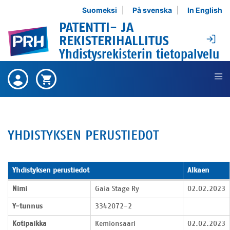
Siirry sisältöön
Suomeksi
På svenska
In English
PATENTTI- JA
Ki
REKISTERIHALLITUS
Yhdistysrekisterin tietopalvelu
Ei ostettuja tuotteita ,
Ostetut
Ostoskori on tyhjä ,
Ostoskori
tuotteet
YHDISTYKSEN PERUSTIEDOT
Yhdistyksen perustiedot
Alkaen
Yhdistyksen perustiedot
Nimi
Gaia Stage Ry
02.02.2023
Y-tunnus
3342072-2
Kotipaikka
Kemiönsaari
02.02.2023