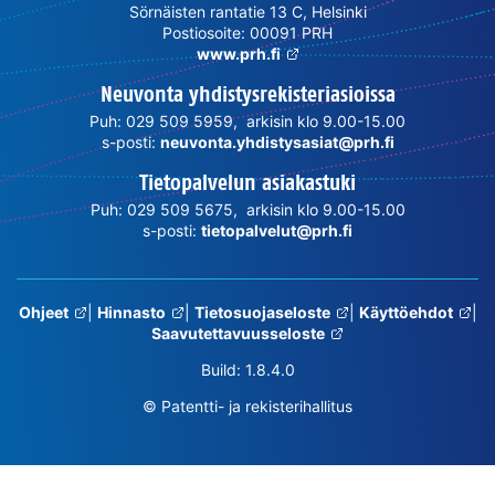
Sörnäisten rantatie 13 C, Helsinki
Postiosoite: 00091 PRH
www.prh.fi
Neuvonta yhdistysrekisteriasioissa
Puh: 029 509 5959, arkisin klo 9.00-15.00
s-posti:
neuvonta.yhdistysasiat@prh.fi
Tietopalvelun asiakastuki
Puh: 029 509 5675, arkisin klo 9.00-15.00
s-posti:
tietopalvelut@prh.fi
Ohjeet
|
Hinnasto
|
Tietosuojaseloste
|
Käyttöehdot
|
Saavutettavuusseloste
Build: 1.8.4.0
© Patentti- ja rekisterihallitus