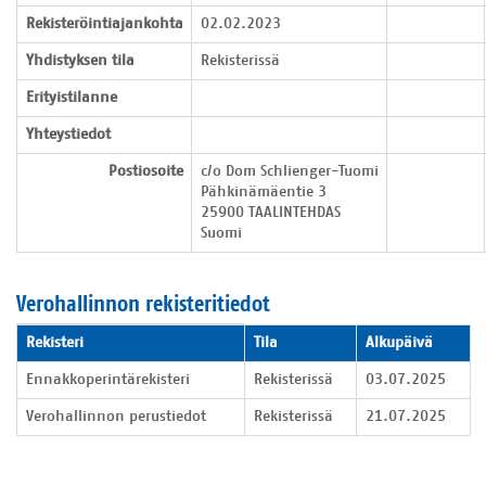
Rekisteröintiajankohta
02.02.2023
Yhdistyksen tila
Rekisterissä
Erityistilanne
Yhteystiedot
Postiosoite
c/o Dom Schlienger-Tuomi

Pähkinämäentie 3

25900 TAALINTEHDAS

Suomi
Verohallinnon rekisteritiedot
Verohallinnon rekisteritiedot
Rekisteri
Tila
Alkupäivä
Ennakkoperintärekisteri
Rekisterissä
03.07.2025
Verohallinnon perustiedot
Rekisterissä
21.07.2025