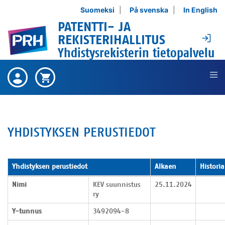
Siirry sisältöön
Suomeksi
På svenska
In English
PATENTTI- JA
Ki
REKISTERIHALLITUS
Yhdistysrekisterin tietopalvelu
Ei ostettuja tuotteita ,
Ostetut
Ostoskori on tyhjä ,
Ostoskori
tuotteet
YHDISTYKSEN PERUSTIEDOT
Yhdistyksen perustiedot
Alkaen
Historia
Yhdistyksen perustiedot
Nimi
KEV suunnistus
25.11.2024
ry
Y-tunnus
3492094-8