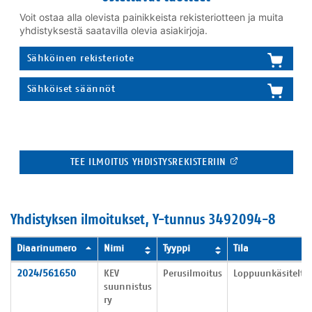
Voit ostaa alla olevista painikkeista rekisteriotteen ja muita
yhdistyksestä saatavilla olevia asiakirjoja.
Sähköinen rekisteriote
Sähköiset säännöt
TEE ILMOITUS YHDISTYSREKISTERIIN
Yhdistyksen ilmoitukset, Y-tunnus 3492094-8
Diaarinumero
Nimi
Tyyppi
Tila
Yhdistyksen ilmoitukset
2024/561650
KEV
Perusilmoitus
Loppuunkäsitelty
suunnistus
ry