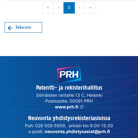
Ensimmäinen sivu
Edellinen sivu
Seuraava sivu
Viimeinen sivu
«
‹
1
›
»
Takaisin
Patentti- ja rekisterihallitus
Sörnäisten rantatie 13 C, Helsinki
Postiosoite: 00091 PRH
www.prh.fi
Neuvonta yhdistysrekisteriasioissa
Puh: 029 509 5959, arkisin klo 9.00-15.00
s-posti:
neuvonta.yhdistysasiat@prh.fi