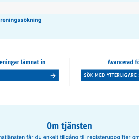
öreningssökning
eningar lämnat in
Avancerad f
SÖK MED YTTERLIGARE 
Om tjänsten
nstjänsten får du enkelt tillgång till registeruppgifter o