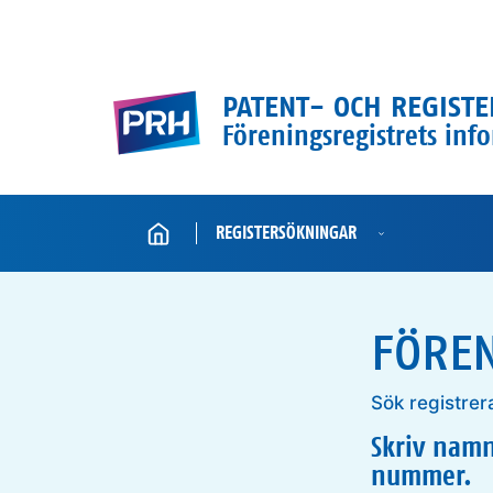
Hoppa till innehållet
PATENT- OCH REGISTE
Föreningsregistrets inf
Hem
REGISTERSÖKNINGAR
FÖRE
Sök registrer
Skriv namn
nummer.