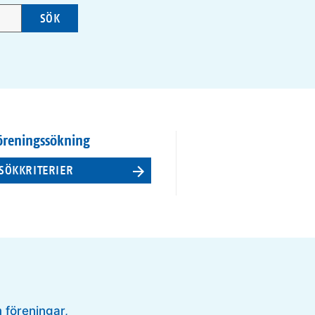
SÖK
öreningssökning
SÖKKRITERIER
m föreningar,