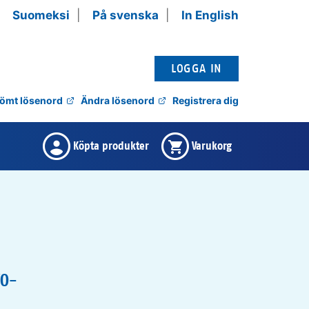
Suomeksi
På svenska
In English
ömt lösenord
Ändra lösenord
Registrera dig
Det finns inga köpta produkter ,
Varukorgen är tom ,
Köpta produkter
Varukorg
FO-