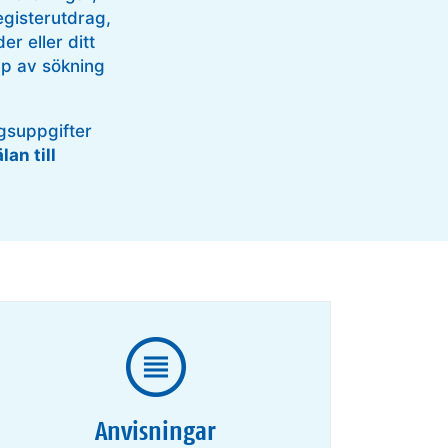
egisterutdrag,
r eller ditt
lp av sökning
ngsuppgifter
an till
Anvisningar