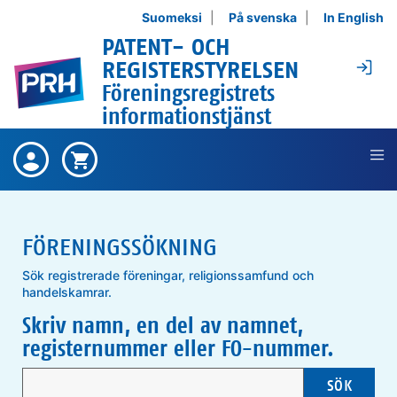
Hoppa till innehållet
Suomeksi
På svenska
In English
PATENT- OCH
Lo
REGISTERSTYRELSEN
Föreningsregistrets
informationstjänst
Det finns inga köpta produkter ,
Köpta
Varukorgen är tom ,
Varukorg
produkter
FÖRENINGSSÖKNING
Sök registrerade föreningar, religionssamfund och
handelskamrar.
Skriv namn, en del av namnet,
registernummer eller FO-nummer.
SÖK