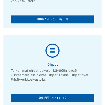
verkkosivustolla.
HINNASTO
(prh.fi)
Ohjeet
Tarkemmat ohjeet palvelun käyttöön löydät
klikkaamalla alla olevaa Ohjeet-linkkiä. Ohjeet ovat
Prh.fi-verkkosivustolla.
OHJEET
(prh.fi)