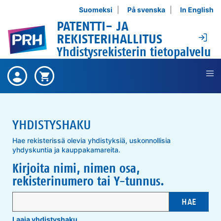
Siirry sisältöön
Suomeksi
På svenska
In English
PATENTTI- JA
Ki
REKISTERIHALLITUS
Yhdistysrekisterin tietopalvelu
Ei ostettuja tuotteita ,
Ostetut
Ostoskori on tyhjä ,
Ostoskori
tuotteet
YHDISTYSHAKU
Hae rekisterissä olevia yhdistyksiä, uskonnollisia
yhdyskuntia ja kauppakamareita.
Kirjoita nimi, nimen osa,
rekisterinumero tai Y-tunnus.
HAE
Laaja yhdistyshaku