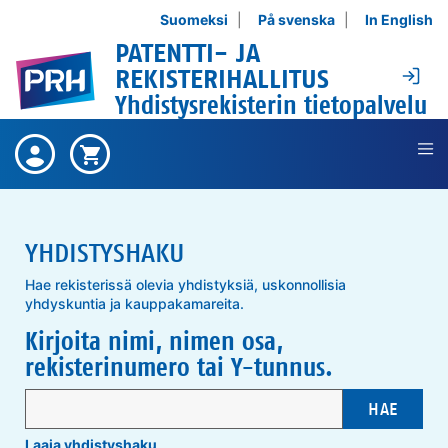
Siirry sisältöön
Suomeksi
På svenska
In English
PATENTTI- JA
Ki
REKISTERIHALLITUS
Yhdistysrekisterin tietopalvelu
Ei ostettuja tuotteita ,
Ostetut
Ostoskori on tyhjä ,
Ostoskori
tuotteet
YHDISTYSHAKU
Hae rekisterissä olevia yhdistyksiä, uskonnollisia
yhdyskuntia ja kauppakamareita.
Kirjoita nimi, nimen osa,
rekisterinumero tai Y-tunnus.
HAE
Laaja yhdistyshaku