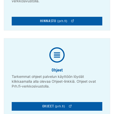
verkkosivustolla.
HINNASTO
(prh.fi)
Ohjeet
Tarkemmat ohjeet palvelun käyttöön löydät
klikkaamalla alla olevaa Ohjeet-linkkiä. Ohjeet ovat
Prh.fi-verkkosivustolla.
OHJEET
(prh.fi)